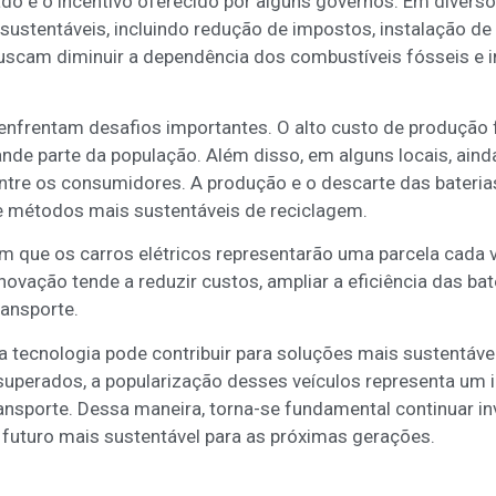
o é o incentivo oferecido por alguns governos. Em diversos
 sustentáveis, incluindo redução de impostos, instalação de
uscam diminuir a dependência dos combustíveis fósseis e in
da enfrentam desafios importantes. O alto custo de produç
de parte da população. Além disso, em alguns locais, ainda
 entre os consumidores. A produção e o descarte das bater
e métodos mais sustentáveis de reciclagem.
m que os carros elétricos representarão uma parcela cada 
vação tende a reduzir custos, ampliar a eficiência das bat
ransporte.
 tecnologia pode contribuir para soluções mais sustentávei
uperados, a popularização desses veículos representa um 
nsporte. Dessa maneira, torna-se fundamental continuar i
 futuro mais sustentável para as próximas gerações.