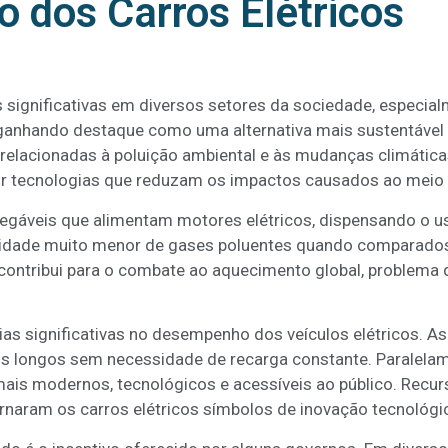
 dos Carros Elétricos
gnificativas em diversos setores da sociedade, especialm
m ganhando destaque como uma alternativa mais sustentável
elacionadas à poluição ambiental e às mudanças climática
r tecnologias que reduzam os impactos causados ao meio
regáveis que alimentam motores elétricos, dispensando o us
tidade muito menor de gases poluentes quando comparados 
 contribui para o combate ao aquecimento global, problem
.
ias significativas no desempenho dos veículos elétricos. A
is longos sem necessidade de recarga constante. Paralela
mais modernos, tecnológicos e acessíveis ao público. Rec
ornaram os carros elétricos símbolos de inovação tecnológi