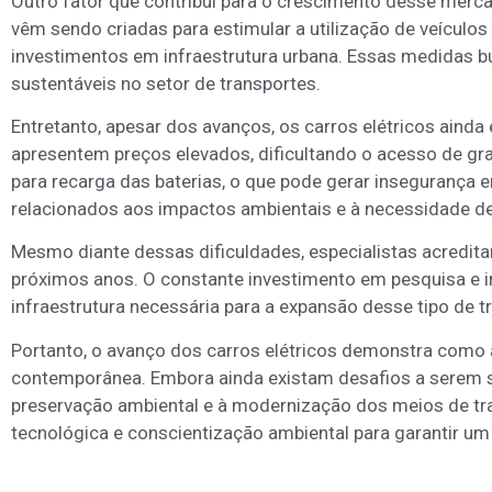
Outro fator que contribui para o crescimento desse mercad
vêm sendo criadas para estimular a utilização de veículos
investimentos em infraestrutura urbana. Essas medidas b
sustentáveis no setor de transportes.
Entretanto, apesar dos avanços, os carros elétricos ain
apresentem preços elevados, dificultando o acesso de gran
para recarga das baterias, o que pode gerar insegurança
relacionados aos impactos ambientais e à necessidade d
Mesmo diante dessas dificuldades, especialistas acredita
próximos anos. O constante investimento em pesquisa e ino
infraestrutura necessária para a expansão desse tipo de t
Portanto, o avanço dos carros elétricos demonstra como a
contemporânea. Embora ainda existam desafios a serem s
preservação ambiental e à modernização dos meios de tra
tecnológica e conscientização ambiental para garantir um