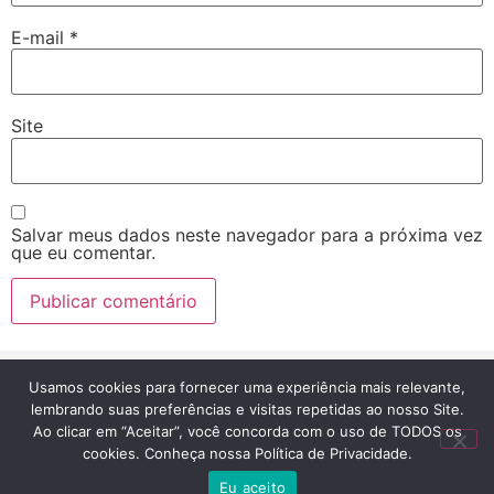
E-mail
*
Site
Salvar meus dados neste navegador para a próxima vez
que eu comentar.
Usamos cookies para fornecer uma experiência mais relevante,
© 2023 ESCOLA CASTELINHO DO SABER. TODOS OS
DIREITOS RESERVADOS
lembrando suas preferências e visitas repetidas ao nosso Site.
Ao clicar em “Aceitar”, você concorda com o uso de TODOS os
cookies. Conheça nossa Política de Privacidade.
Eu aceito